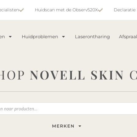
cialisten
Huidscan met de Observ520X
Declaratie
en
Huidproblemen
Laserontharing
Afspra
HOP
NOVELL SKIN
C
MERKEN