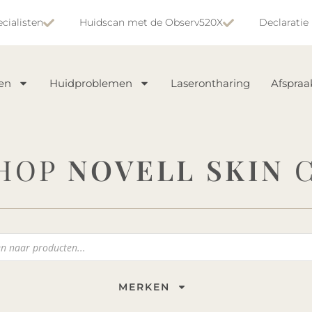
cialisten
Huidscan met de Observ520X
Declaratie
en
Huidproblemen
Laserontharing
Afspra
HOP
NOVELL SKIN
C
MERKEN