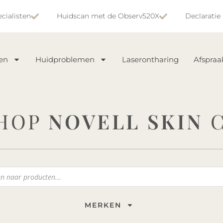
cialisten
Huidscan met de Observ520X
Declaratie
en
Huidproblemen
Laserontharing
Afspra
HOP
NOVELL SKIN
C
MERKEN