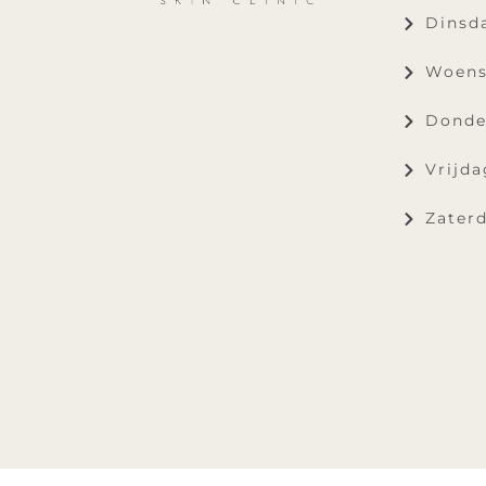
Dinsda
Woens
Donde
Vrijda
Zaterd